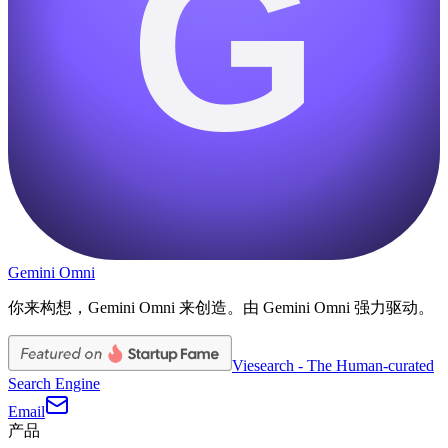
G
Gemini Omni
你来构想，Gemini Omni 来创造。由 Gemini Omni 强力驱动。
Viesearch - The Human-curated
Search Engine
Email
产品