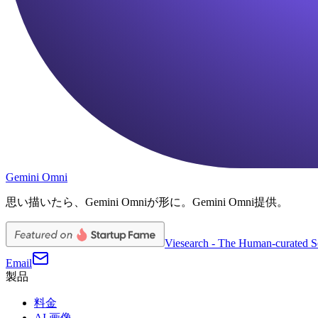
Gemini Omni
思い描いたら、Gemini Omniが形に。Gemini Omni提供。
Viesearch - The Human-curated S
Email
製品
料金
AI 画像