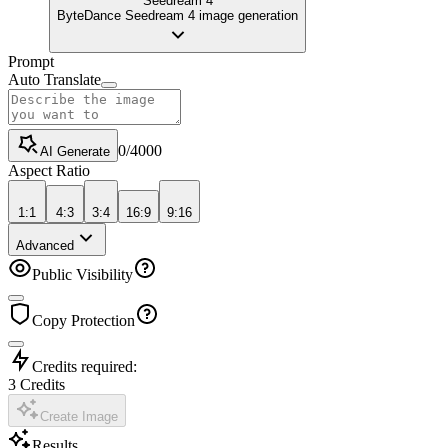
Seedream 4
ByteDance Seedream 4 image generation
Prompt
Auto Translate
0
/
4000
AI Generate
Aspect Ratio
1:1
4:3
3:4
16:9
9:16
Advanced
Public Visibility
Copy Protection
Credits required:
3
Credits
Create Image
Results