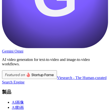
Gemini Omni
AI video generation for text-to-video and image-to-video
workflows.
Viesearch - The Human-curated
Search Engine
製品
AI画像
AI動画