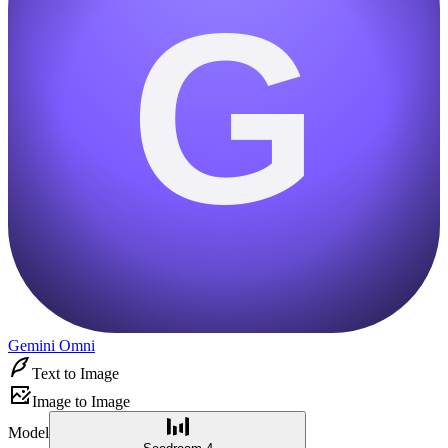
G
Gemini Omni
Text to Image
Image to Image
Model