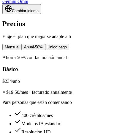
Gemini Omni
Cambiar idioma
Precios
Elige el plan que mejor se adapte a ti
Mensual
Anual
-50%
Único pago
Ahorra 50% con facturación anual
Básico
$234
/año
≈ $
19.50
/mes
·
facturado anualmente
Para personas que están comenzando
400 créditos/mes
Modelos IA estándar
Resolución HD