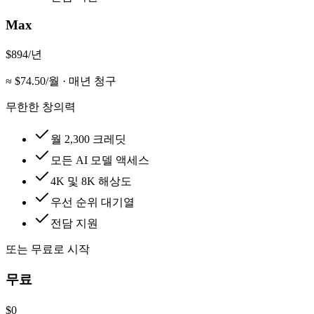
Max
$894
/년
≈ $
74.50
/월
·
매년 청구
무한한 창의력
월 2,300 크레딧
모든 AI 모델 액세스
4K 및 8K 해상도
우선 순위 대기열
전담 지원
또는 무료로 시작
무료
$0