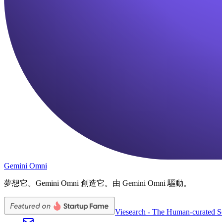
Gemini Omni
夢想它。Gemini Omni 創造它。由 Gemini Omni 驅動。
Viesearch - The Human-curated S