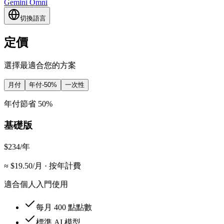
Gemini Omni
切換語言
定價
選擇最適合您的方案
月付
年付
-50%
一次性
年付節省 50%
基礎版
$234
/年
≈ $
19.50
/月
·
按年計費
適合個人入門使用
每月 400 點點數
標準 AI 模型