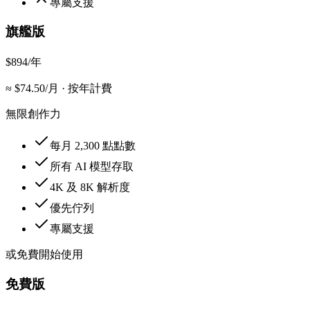
專屬支援
旗艦版
$894
/年
≈ $
74.50
/月
·
按年計費
無限創作力
每月 2,300 點點數
所有 AI 模型存取
4K 及 8K 解析度
優先佇列
專屬支援
或免費開始使用
免費版