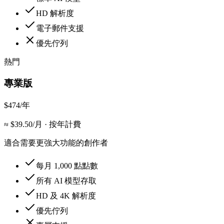
HD 解析度
電子郵件支援
優先佇列
熱門
專業版
$474
/年
≈ $
39.50
/月
·
按年計費
適合需要更強大功能的創作者
每月 1,000 點點數
所有 AI 模型存取
HD 及 4K 解析度
優先佇列