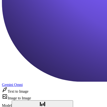
Gemini Omni
Text to Image
Image to Image
Model