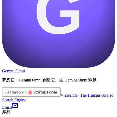
G
Gemini Omni
夢想它。Gemini Omni 創造它。由 Gemini Omni 驅動。
Viesearch - The Human-curated
Search Engine
Email
產品